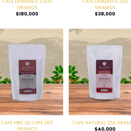
CAFE DIAMANTE 2.500
CAFE DIAMANTE 250
GRAMOS
GRAMOS
$
180,000
$
38,000
Añadir
Aña
a la
a 
lista de
list
deseos
des
CAFE MIEL DE CAFE 250
CAFE NATURAL 250 GRA
GRAMOS
$
40,000