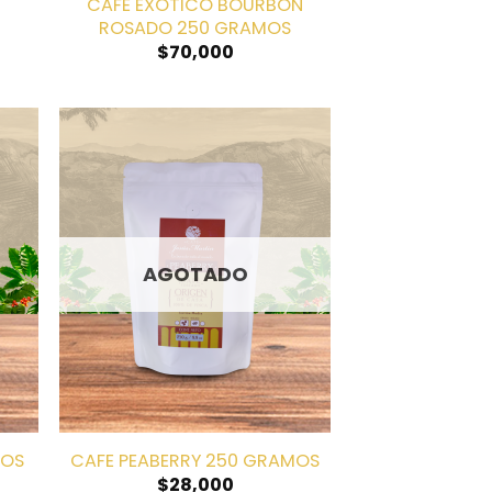
CAFE EXÓTICO BOURBON
ROSADO 250 GRAMOS
$
70,000
dir
Añadir
la
a la
a de
lista de
eos
deseos
AGOTADO
MOS
CAFE PEABERRY 250 GRAMOS
$
28,000