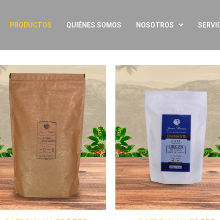
PRODUCTOS
QUIÉNES SOMOS
NOSOTROS
SERVI
Añadir
Aña
a la
a 
lista de
list
deseos
des