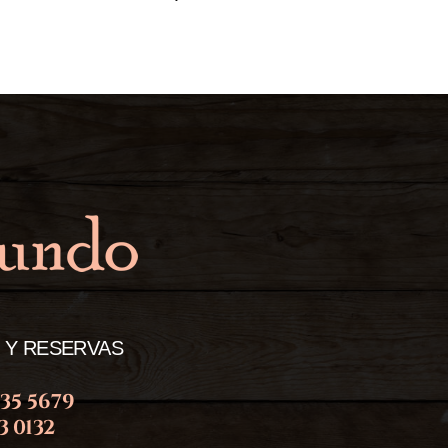
 Y RESERVAS
735 5679
43 0132