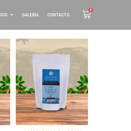
CIOS
GALERÍA
CONTACTO
dir
Añadir
la
a la
a de
lista de
eos
deseos